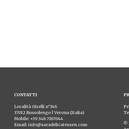
maggiori informazioni, contattaci senza imp
CONTATTACI ORA
CONTATTI
PR
Località Girelli n°146
Pr
37012 Bussolengo | Verona (Italia)
Te
Mobile: +39 348 7167044
© 
Email:
info@saradelicatessen.com