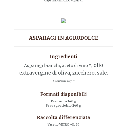
Capsula METALLO-C/FE 91
ASPARAGI IN AGRODOLCE
Ingredienti
, olio
Asparagi bianchi, aceto di vino *
extravergine di oliva, zucchero, sale.
*
contiene solfiti
Formati disponibili
Peso netto
340 g
Peso sgocciolato
240 g
Raccolta differenziata
Vasetto VETRO-GL 70