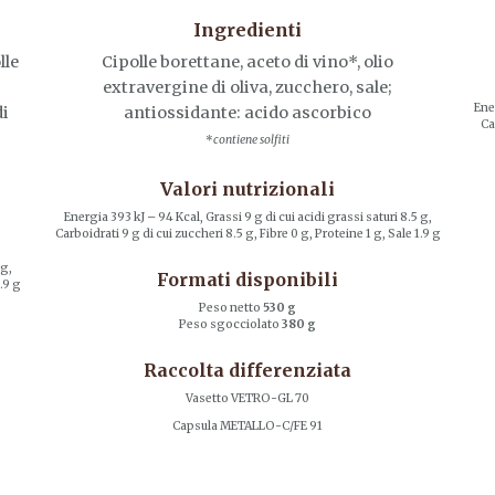
Ingredienti
lle
Cipolle borettane, aceto di vino*, olio
extravergine di oliva, zucchero, sale;
Ener
di
antiossidante: acido ascorbico
Ca
*
contiene solfiti
Valori nutrizionali
Energia 393 kJ – 94 Kcal, Grassi 9 g di cui acidi grassi saturi 8.5 g,
Carboidrati 9 g di cui zuccheri 8.5 g, Fibre 0 g, Proteine 1 g, Sale 1.9 g
 g,
Formati disponibili
.9 g
Peso netto
530 g
Peso sgocciolato
380 g
Raccolta differenziata
Vasetto VETRO-GL 70
Capsula METALLO-C/FE 91