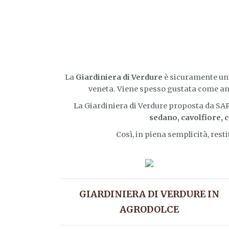
Confetture
Composte
Conserve
Mostarde
Nettari
La
Giardiniera di Verdure
è sicuramente un
Olio
veneta. Viene spesso gustata come anti
Chi
La Giardiniera di Verdure proposta da S
siamo
sedano, cavolfiore, 
Contatti
Così, in piena semplicità, resti
e
punti
vendita
Shop
GIARDINIERA DI VERDURE IN
AGRODOLCE