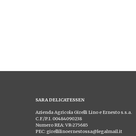
Per 
SARA DELICATESSEN
Azienda Agricola Girelli Lino e Ernesto s.s.a.
C.F./P.I. 00484090238
Numero REA: VR-275685
PEC:
girellilinoernestossa@legalmail.it