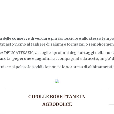
a delle
conserve di verdure
più conosciute e allo stesso tempo
pasto vicino al tagliere di salumi e formaggi o semplicemente
ARA DELICATESSEN raccoglie i profumi degli
ortaggi della nos
carota, peperone e fagiolini
, accompagnata da aceto, un po’ d’o
tuisce al palato la soddisfazione e la sorpresa di
abbinamenti m
CIPOLLE BORETTANE IN
AGRODOLCE