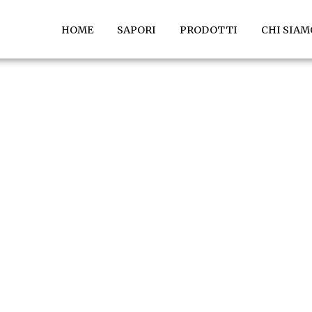
HOME
SAPORI
PRODOTTI
CHI SIAM
CONSERVE
li ortaggi dei nostri terreni ve