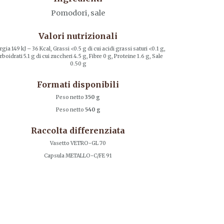
Pomodori, sale
Valori nutrizionali
gia 149 kJ – 36 Kcal, Grassi <0.5 g di cui acidi grassi saturi <0.1 g,
rboidrati 5.1 g di cui zuccheri 4.5 g, Fibre 0 g, Proteine 1.6 g, Sale
0.50 g
Formati disponibili
Peso netto
350 g
Peso netto
540 g
Raccolta differenziata
Vasetto VETRO-GL 70
Capsula METALLO-C/FE 91