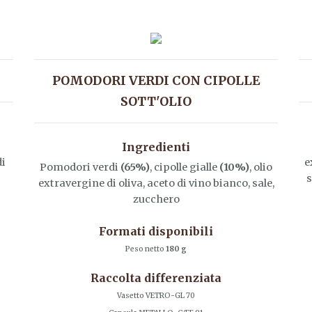
POMODORI VERDI CON CIPOLLE
SOTT'OLIO
Ingredienti
di
e
Pomodori verdi
(65%)
, cipolle gialle
(10%)
, olio
s
extravergine di oliva, aceto di vino bianco, sale,
zucchero
Formati disponibili
Peso netto
180 g
Raccolta differenziata
Vasetto VETRO-GL 70