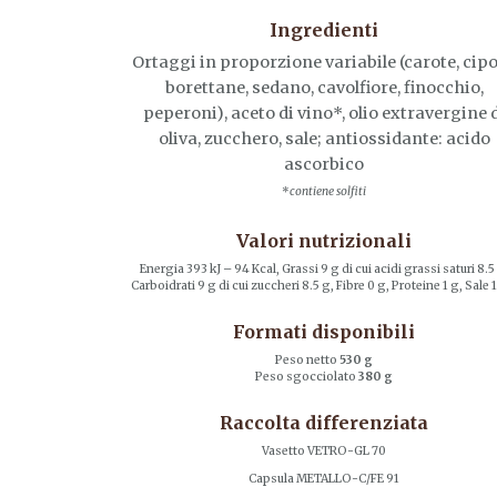
Ingredienti
Ortaggi in proporzione variabile (carote, cipo
borettane, sedano, cavolfiore, finocchio,
peperoni), aceto di vino*, olio extravergine 
oliva, zucchero, sale; antiossidante: acido
ascorbico
*
contiene solfiti
Valori nutrizionali
Energia 393 kJ – 94 Kcal, Grassi 9 g di cui acidi grassi saturi 8.5
Carboidrati 9 g di cui zuccheri 8.5 g, Fibre 0 g, Proteine 1 g, Sale 1
Formati disponibili
Peso netto
530 g
Peso sgocciolato
380 g
Raccolta differenziata
Vasetto VETRO-GL 70
Capsula METALLO-C/FE 91